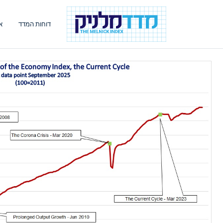
דוחות המדד
א