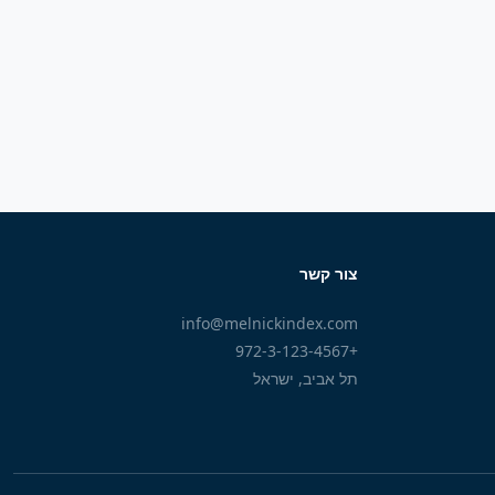
צור קשר
info@melnickindex.com
+972-3-123-4567
תל אביב, ישראל