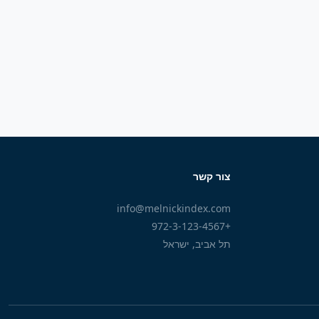
צור קשר
info@melnickindex.com
+972-3-123-4567
תל אביב, ישראל