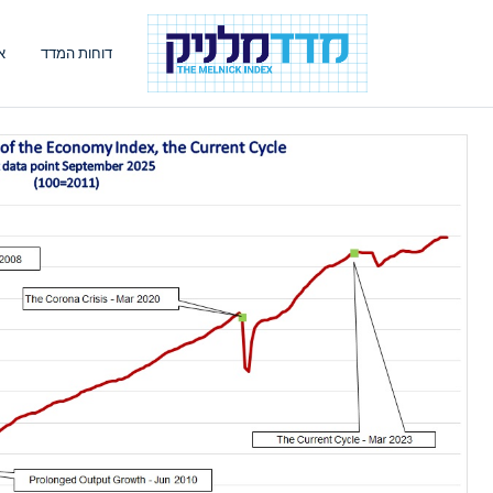
דוחות המדד
א