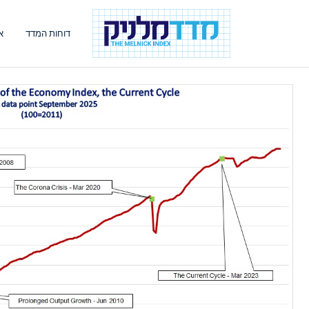
דוחות המדד
א