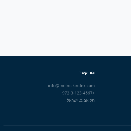
צור קשר
info@melnickindex.com
+972-3-123-4567
תל אביב, ישראל