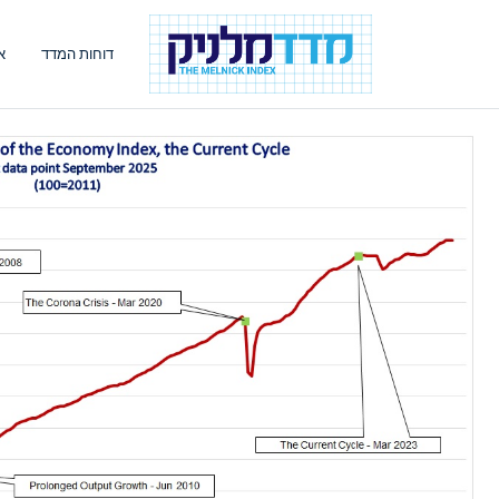
דוחות המדד
א