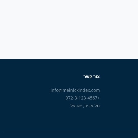
צור קשר
info@melnickindex.com
+972-3-123-4567
תל אביב, ישראל