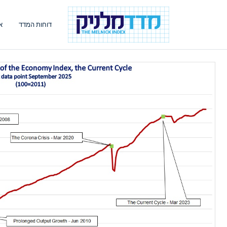
דוחות המדד
א