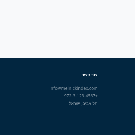
צור קשר
info@melnickindex.com
+972-3-123-4567
תל אביב, ישראל