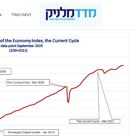
דוחות המדד
א