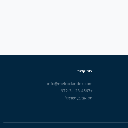
צור קשר
info@melnickindex.com
+972-3-123-4567
תל אביב, ישראל