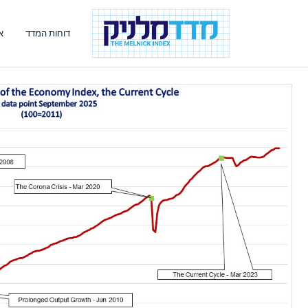
דוחות המדד
א