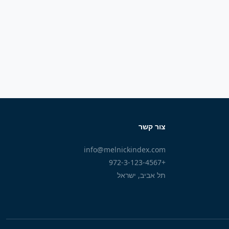
צור קשר
info@melnickindex.com
+972-3-123-4567
תל אביב, ישראל