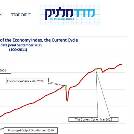
דוחות המדד
א