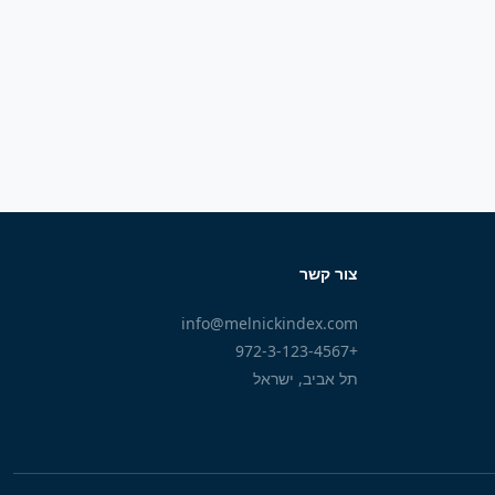
צור קשר
info@melnickindex.com
+972-3-123-4567
תל אביב, ישראל