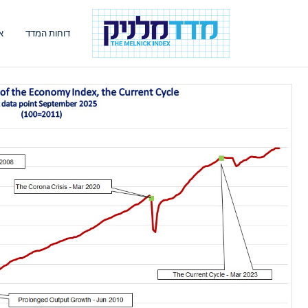
דוחות המדד
א