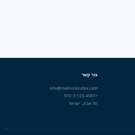
צור קשר
info@melnickindex.com
+972-3-123-4567
תל אביב, ישראל